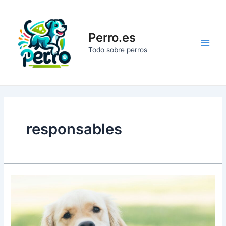
Ir
al
contenido
Perro.es
Main
Todo sobre perros
Men
responsables