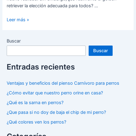
retriever la elección adecuada para todos? …
¿Para
Leer más »
quién
es
adecuado
Buscar
el
Buscar
golden
retriever?
Entradas recientes
Ventajas y beneficios del pienso Carnívoro para perros
¿Cómo evitar que nuestro perro orine en casa?
¿Qué es la sarna en perros?
¿Que pasa si no doy de baja el chip de mi perro?
¿Qué colores ven los perros?