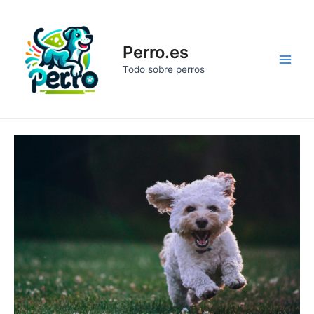
Ir
al
contenido
Perro.es
Main
Todo sobre perros
Men