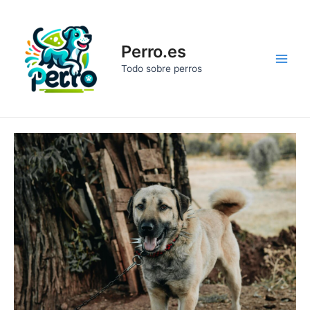
Ir
al
contenido
Perro.es
Main
Todo sobre perros
Men