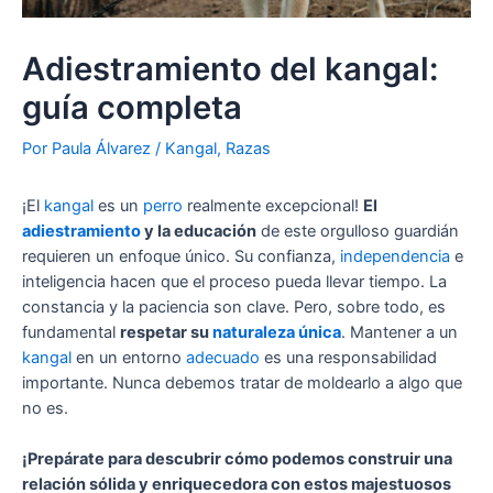
Adiestramiento del kangal:
guía completa
Por
Paula Álvarez
/
Kangal
,
Razas
¡El
kangal
es un
perro
realmente excepcional!
El
adiestramiento
y la educación
de este orgulloso guardián
requieren un enfoque único. Su confianza,
independencia
e
inteligencia hacen que el proceso pueda llevar tiempo. La
constancia y la paciencia son clave. Pero, sobre todo, es
fundamental
respetar su
naturaleza única
. Mantener a un
kangal
en un entorno
adecuado
es una responsabilidad
importante. Nunca debemos tratar de moldearlo a algo que
no es.
¡Prepárate para descubrir cómo podemos construir una
relación sólida y enriquecedora con estos majestuosos