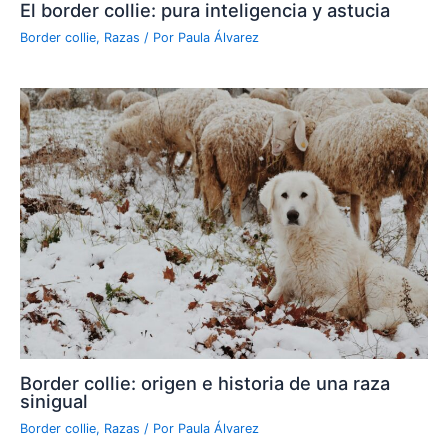
El border collie: pura inteligencia y astucia
Border collie
,
Razas
/ Por
Paula Álvarez
Border collie: origen e historia de una raza
sinigual
Border collie
,
Razas
/ Por
Paula Álvarez