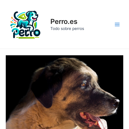
Ir
al
contenido
Perro.es
Main
Todo sobre perros
Men