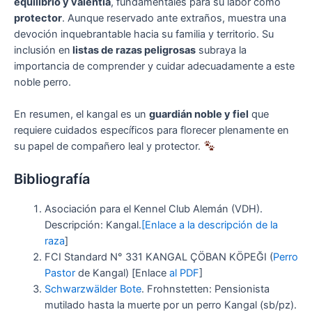
equilibrio y valentía
, fundamentales para su labor como
protector
. Aunque reservado ante extraños, muestra una
devoción inquebrantable hacia su familia y territorio. Su
inclusión en
listas de razas peligrosas
subraya la
importancia de comprender y cuidar adecuadamente a este
noble perro.
En resumen, el kangal es un
guardián noble y fiel
que
requiere cuidados específicos para florecer plenamente en
su papel de compañero leal y protector.
Bibliografía
Asociación para el Kennel Club Alemán (VDH).
Descripción: Kangal.
[Enlace a la descripción de la
raza
]
FCI Standard N° 331 KANGAL ÇÖBAN KÖPEĞI (
Perro
Pastor
de Kangal) [Enlace
al PDF
]
Schwarzwälder Bote
. Frohnstetten: Pensionista
mutilado hasta la muerte por un perro Kangal (sb/pz).